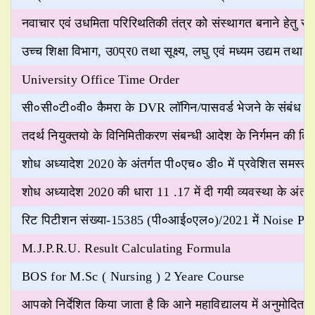
नवाचार एवं उधमिता परिरिथतिकी तंत्र को संस्थागत बनाने हेतु सभी
उच्च शिक्षा विभाग, उ0प्र0 तथा सूक्ष्य, लघु एवं मध्यम उद्यम तथा न
University Office Time Order
सी०सी०टी०वी० कैमरा के DVR लॉगिन/पासवर्ड भेजने के संबंध में
तदर्थ नियुक्तयो के विनिमितीकरण संबन्धी आदेश के निर्गमन की तिथि स
शोध अध्यादेश 2020 के अंतर्गत पी०एच० डी० में प्रवेशित समस्त छा
शोध अध्यादेश 2020 की धारा 11 .17 में दी गयी व्यवस्था के अंतर्ग
रिट पिटीशन संख्या-15385 (पी०आई०एल०)/2021 में Noise Pollut
M.J.P.R.U. Result Calculating Formula
BOS for M.Sc ( Nursing ) 2 Yeare Course
आपको निर्देशित किया जाता है कि आने महाविद्यालय में अनुमोदित