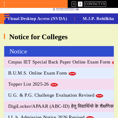
VISUAL
NORMAL
A
A
CONTACT US
ASSIST
Toggle
Menu
on Visual Desktop Access (NVDA)
M.J.P. Rohilkhand 
No.
Notice for Colleges
1
for
Notice
5
Cmpus IET Special Back Paper Online Exam Form
Years
B.U.M.S. Online Exam Form
Running...
Topper List 2025-26
U.G. & P.G. Challenge Evaluation Revised
DigiLocker/APAAR (ABC-ID) हेतु विद्यार्थियो के शैक्षणिक अभ
LL.b. Admission Notice 2026 Revised